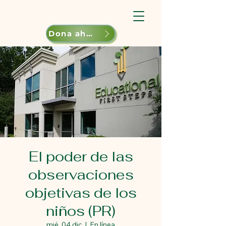
Dona ahora
El poder de las
observaciones
objetivas de los
niños (PR)
mié, 04 dic
  |  
En línea