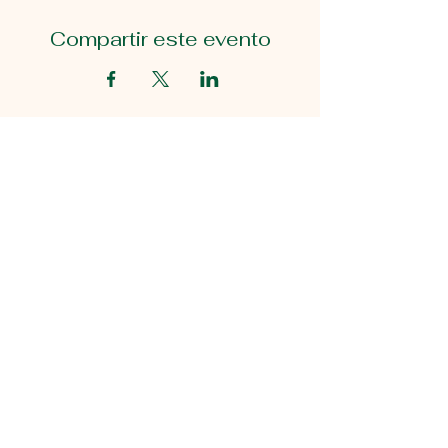
Compartir este evento
Primeros pasos educativos
2815 Avenida Gastón.
Dallas, Texas 75226
214-824-7940
5049 Edwards Ranch Rd.
Fort Worth, Texas 76109
Mantente en contacto
info@educationalfirststeps.org