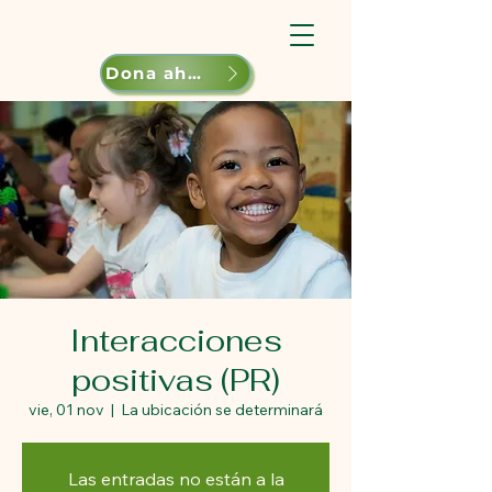
Dona ahora
Interacciones
positivas (PR)
vie, 01 nov
  |  
La ubicación se determinará
Las entradas no están a la