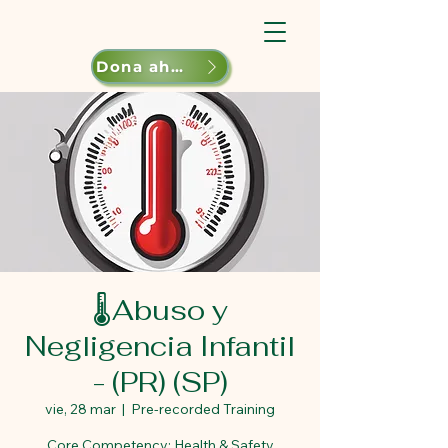
Dona ahora
🌡️Abuso y
Negligencia Infantil
- (PR) (SP)
vie, 28 mar
  |  
Pre-recorded Training
Core Competency: Health & Safety